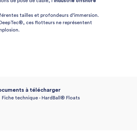
ions de pose de câble, l’
industrie offshore
fférentes tailles et profondeurs d’immersion.
DeepTec®, ces flotteurs ne représentent
mplosion.
cuments à télécharger
Fiche technique - HardBall® Floats