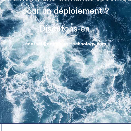
pour un déploiement ?
Discutons-en.
contact@deepblue-technology.com