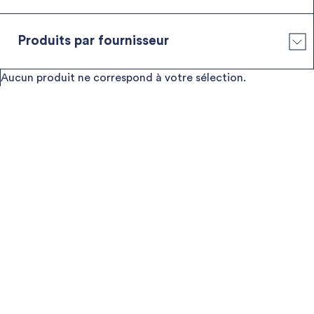
Produits par fournisseur
YSI – Xylem
Aucun produit ne correspond à votre sélection.
Aanderaa – Xylem
Deepwater Buoyancy
Seaber
NexSens Technology
Zunibal
AML Oceanographic
Popoto Modem