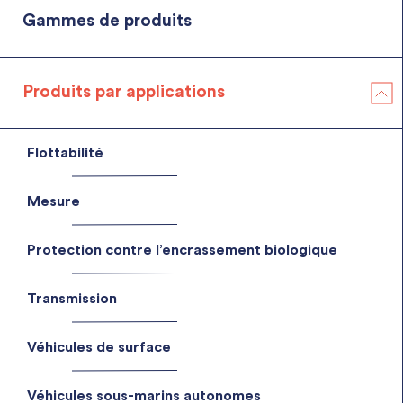
Gammes de produits
Produits par applications
Flottabilité
Flottabilité générique
Flottabilité pour câbles et de lignes de mouillage
Mesure
Flotteurs pour applications Oil & Gas
Mesure de courant
Moyens de déploiement : Bouées et cages
Mesure de houle
Systèmes de récupération des instruments depuis le fond
Protection contre l’encrassement biologique
Mesure de la qualité de l'eau
Mesure de marées
Mesure de profils
Transmission
Transmission acoustique des données
Véhicules de surface
Véhicules sous-marins autonomes