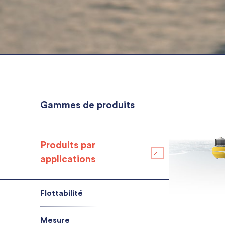
Gammes de produits
Produits par
applications
Flottabilité
Flottabilité générique
Flottabilité pour câbles et de
Mesure
lignes de mouillage