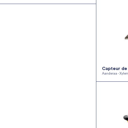
YSI – Xylem
Aanderaa – Xylem
Deepwater Buoyancy
Seaber
NexSens Technology
Zunibal
AML Oceanographic
Popoto Modem
Capteur de
Aanderaa - Xyle