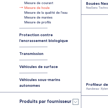
Mesure de courant
Bouées Ne
Flotteurs pour applications Oil &
Gas
NexSens Techno
Mesure de houle
Moyens de déploiement : Bouées
Mesure de la qualité de l'eau
et cages
Mesure de marées
Systèmes de récupération des
Mesure de profils
instruments depuis le fond
Protection contre
l’encrassement biologique
Transmission
Transmission acoustique des
données
Véhicules de surface
Véhicules sous-marins
Profileur de
autonomes
Aanderaa - Xyle
Produits par fournisseur