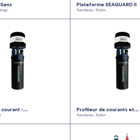
xSens
Plateforme SEAGUARD II
logy
Aanderaa - Xylem
 courant -...
Profileur de courants et...
m
Aanderaa - Xylem