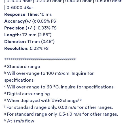
| 0-1000 dBar | 0-2000 dBar | 0-4000 dBar | 0-5000 dBar
| 0-6000 dBar
Response Time
: 10 ms
Accuracy(+/-)
: 0.05% FS
Precision (+/-)
: 0.03% FS
Length:
73 mm (2.86″)
Diameter:
11 mm (0.45″)
Résolution:
0.02% FS
************************************
ᵃ Standard range
ᵇ Will over-range to 100 mS/cm. Inquire for
specifications.
ᶜ Will over-range to 60 ⁰C. Inquire for specifications.
ᵈ Digital auto-ranging
ᵉ When deployed with UV•Xchange™
ᶠ For standard range only. 0.02 m/s for other ranges.
ᵍ For standard range only. 0.5-1.0 m/s for other ranges.
ʰ At 1 m/s flow